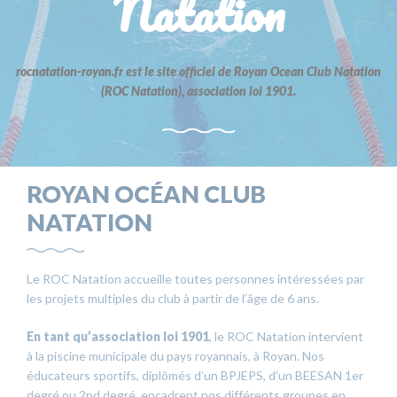
Natation
rocnatation-royan.fr est le site officiel de Royan Ocean Club Natation
(ROC Natation), association loi 1901.
ROYAN OCÉAN CLUB
NATATION
Le ROC Natation accueille toutes personnes intéressées par
les projets multiples du club à partir de l’âge de 6 ans.
En tant qu’association loi 1901
, le ROC Natation intervient
à la piscine municipale du pays royannais, à Royan. Nos
éducateurs sportifs, diplômés d’un BPJEPS, d’un BEESAN 1er
degré ou 2nd degré, encadrent nos différents groupes en