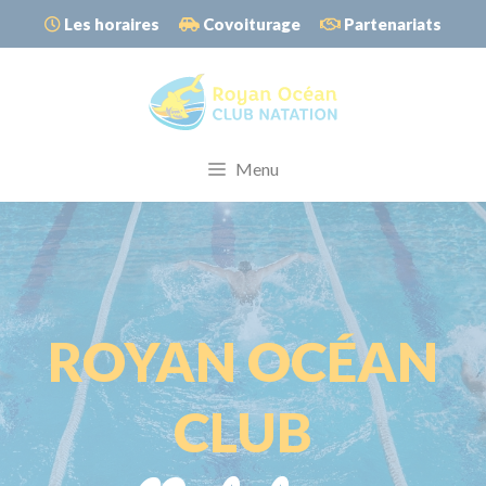
Aller
Les horaires
Covoiturage
Partenariats
au
contenu
Menu
ROYAN OCÉAN
CLUB